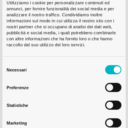
Utilizziamo i cookie per personalizzare contenuti ed
Colore
Bianco
annunci, per fornire funzionalità dei social media e per
analizzare il nostro traffico. Condividiamo inoltre
Capacità
75 cl
informazioni sul modo in cui utilizza il nostro sito con i
Peso
400 g
nostri partner che si occupano di analisi dei dati web,
Altezza
287.5 mm
pubblicità e social media, i quali potrebbero combinarle
con altre informazioni che ha fornito loro o che hanno
Diametro
75.0 mm
raccolto dal suo utilizzo dei loro servizi.
Palletization
CFF 1’116
Selezione
Aggiungere un campione
del
Necessari
consenso
Preferenze
Disponibile
Statistiche
Vendita da un pallet
Marketing