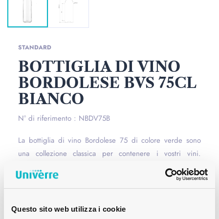
STANDARD
BOTTIGLIA DI VINO
BORDOLESE BVS 75CL
BIANCO
N° di riferimento : NBDV75B
La bottiglia di vino Bordolese 75 di colore verde sono
una collezione classica per contenere i vostri vini.
Caratterizzata dalle sue spalle elevate, questa bottiglia di
vino dispone di un'imboccatura a vite.
Per saperne du
più
Questo sito web utilizza i cookie
Apertura
BVS