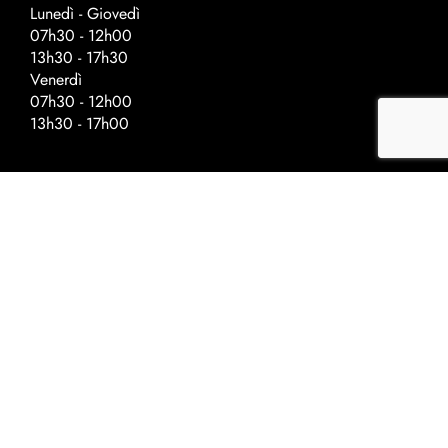
Lunedì - Giovedì
07h30 - 12h00
13h30 - 17h30
Venerdì
07h30 - 12h00
13h30 - 17h00
Orari speciali – Giorni prima delle
festività
Chiusura alle :
Ascensione - 17h00
Festa nazionale - 17h00
Natale - 16h30
Capodanno - 16h30