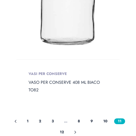
VASI PER CONSERVE
VASO PER CONSERVE 408 ML BIACO
TO82
1
2
3
…
8
9
10
11
12